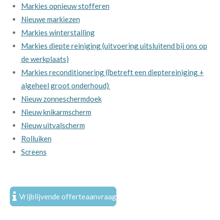
Markies opnieuw stofferen
Nieuwe markiezen
Markies winterstalling
Markies diepte reiniging (uitvoering uitsluitend bij ons op
de werkplaats)
Markies reconditionering ((betreft een dieptereiniging +
algeheel groot onderhoud)
Nieuw zonneschermdoek
Nieuw knikarmscherm
Nieuw uitvalscherm
Rolluiken
Screens
Markant Markiezen
Vrijblijvende offerteaanvraag
Markiezenplaza