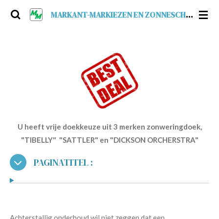
Ga
MARKANT-MARKIEZEN EN ZONNESCHERMEN
direct
naar
de
hoofdinhoud
U heeft vrije doekkeuze uit 3 merken zonweringdoek,
"TIBELLY" "SATTLER" en "DICKSON ORCHERSTRA"
PAGINATITEL :
Achterstallig onderhoud wil niet zeggen dat een