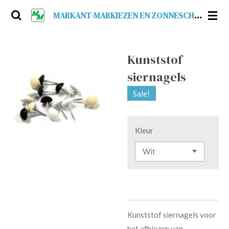
Ga
MARKANT-MARKIEZEN EN ZONNESCHERMEN
direct
naar
de
Kunststof
hoofdinhoud
siernagels
Sale!
Kleur
Kunststof siernagels voor
het afbiezen van